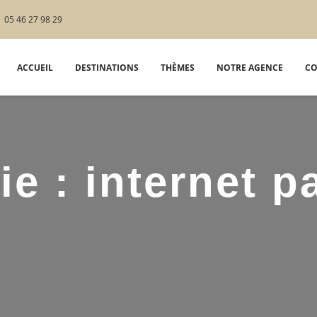
05 46 27 98 29
ACCUEIL
DESTINATIONS
THÈMES
NOTRE AGENCE
CO
ie :
internet p