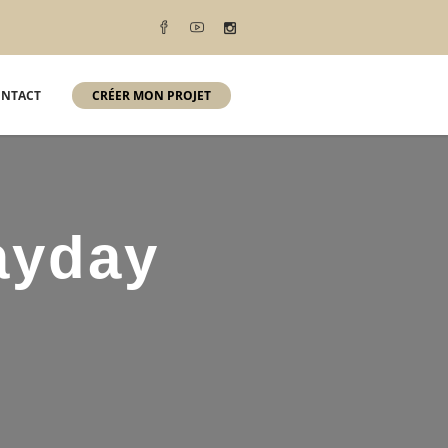
NTACT
CRÉER MON PROJET
ayday