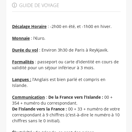
GUIDE DE VOYAGE
Décalage Horaire
: -2h00 en été, et -1h00 en hiver.
Monnaie
: l’€uro.
Durée du vol
: Environ 3h30 de Paris à Reykjavik.
Formalités
: passeport ou carte d’identité en cours de
validité pour un séjour inférieur à 3 mois.
Langues :
l’Anglais est bien parlé et compris en
Islande.
Communication
:
De la France vers l’Islande :
00 +
354 + numéro du correspondant.
De l’Islande vers la France :
00 + 33 + numéro de votre
correspondant à 9 chiffres (c’est-à-dire le numéro à 10
chiffres sans le 0 initial).