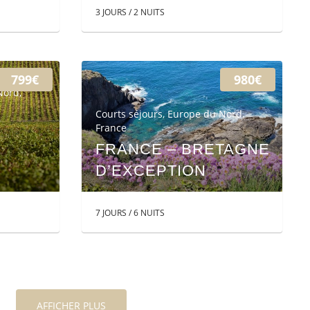
3 JOURS / 2 NUITS
799€
980€
Nord
,
Courts séjours
,
Europe du Nord
,
France
FRANCE – BRETAGNE
D’EXCEPTION
7 JOURS / 6 NUITS
AFFICHER PLUS