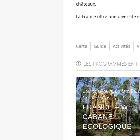
châteaux.
La France offre une diversité 
Carte
Guide
Activités
V
LES PROGRAMMES EN F
Courts séjours
,
En famille
,
Nord
,
France
FRANCE – WEE
CABANE
ECOLOGIQUE