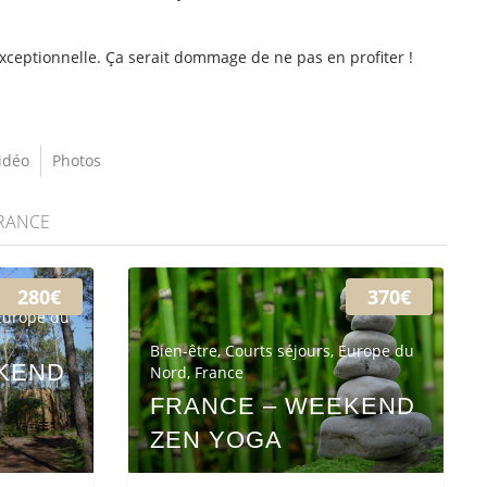
exceptionnelle. Ça serait dommage de ne pas en profiter !
idéo
Photos
RANCE
280€
370€
Europe du
Bien-être
,
Courts séjours
,
Europe du
KEND
Nord
,
France
FRANCE – WEEKEND
ZEN YOGA