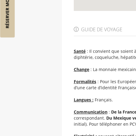
RÉSERVER MON VOL
GUIDE DE VOYAGE
Santé
: Il convient que soient 
diphtérie, coqueluche, hépatite
Change
: La monnaie mexicaine
Formalités
: Pour les Européens
d’une carte d’identité Françai
Langues :
Français.
Communication
:
De la France
correspondant.
Du Mexique ver
initial). Pour téléphoner en PCV