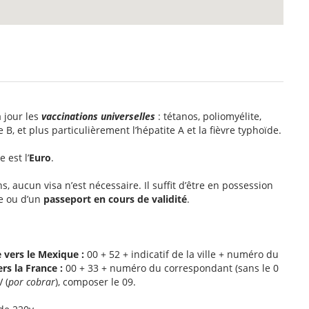
à jour les
vaccinations universelles
: tétanos, poliomyélite,
 B, et plus particulièrement l’hépatite A et la fièvre typhoïde.
 est l’
Euro
.
, aucun visa n’est nécessaire. Il suffit d’être en possession
se ou d’un
passeport en cours de validité
.
 vers le Mexique :
00 + 52 + indicatif de la ville + numéro du
s la France :
00 + 33 + numéro du correspondant (sans le 0
 (
por cobrar
), composer le 09.