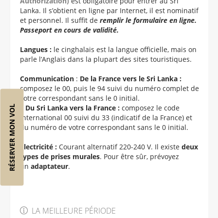
Authorization)
est obligatoire pour entrer au Sri
Lanka. Il s’obtient en ligne par Internet, il est nominatif
et personnel. Il suffit de
remplir le formulaire en ligne.
Passeport en cours de validité.
Langues :
le cinghalais est la langue officielle, mais on
parle l’Anglais dans la plupart des sites touristiques.
Communication
:
De la France vers le Sri Lanka :
composez le 00, puis le 94 suivi du numéro complet de
votre correspondant sans le 0 initial.
–
Du Sri Lanka vers la France :
composez le code
RÉSERVER MON VOL
international 00 suivi du 33 (indicatif de la France) et
du numéro de votre correspondant sans le 0 initial.
Électricité :
Courant alternatif 220-240 V. Il existe
deux
types de prises murales
. Pour être sûr, prévoyez
un
adaptateur
.
LA MEILLEURE PÉRIODE