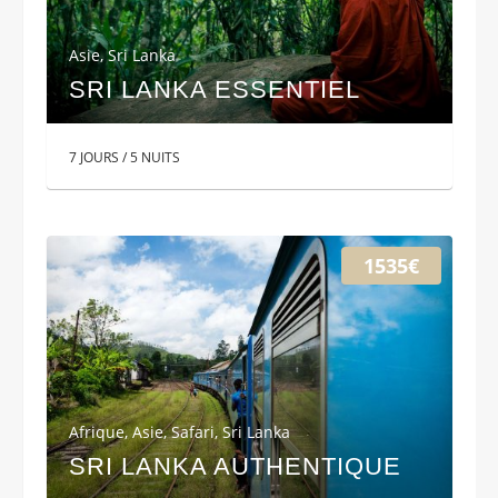
Asie
,
Sri Lanka
SRI LANKA ESSENTIEL
7 JOURS / 5 NUITS
1535€
Afrique
,
Asie
,
Safari
,
Sri Lanka
SRI LANKA AUTHENTIQUE