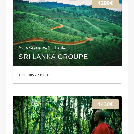
1299€
Asie
,
Groupes
,
Sri Lanka
SRI LANKA GROUPE
10 JOURS / 7 NUITS
1430€