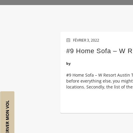
FÉVRIER 3, 2022
#9 Home Sofa – W Re
by
#9 Home Sofa – W Resort Austin Th
before everything else, you might’
locations. Secondly, the list of the 
RÉSERVER MON VOL