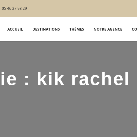
05 46 27 98 29
ACCUEIL
DESTINATIONS
THÈMES
NOTRE AGENCE
CO
ie :
kik rachel