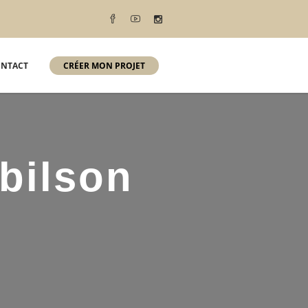
NTACT
CRÉER MON PROJET
 bilson