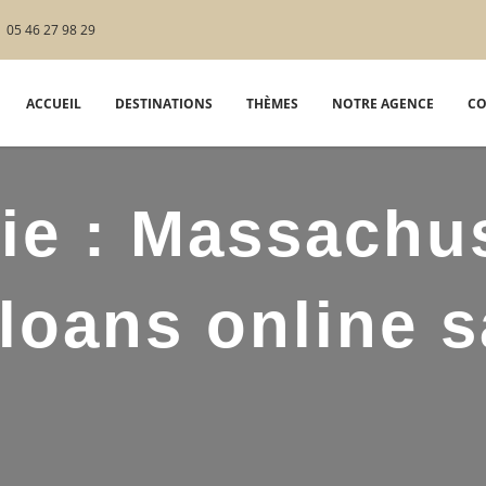
05 46 27 98 29
ACCUEIL
DESTINATIONS
THÈMES
NOTRE AGENCE
CO
ie :
Massachus
loans online 