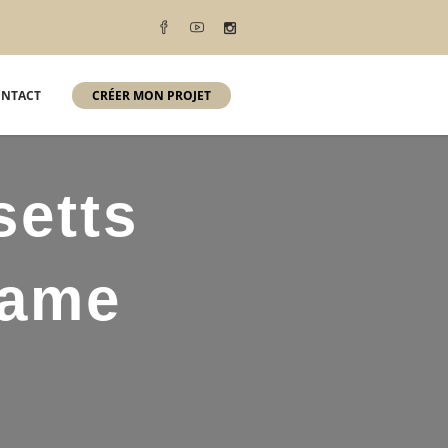
NTACT
CRÉER MON PROJET
etts
same