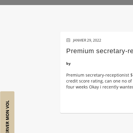
JANVIER 29, 2022
Premium secretary-rec
by
Premium secretary-receptionist $1
credit score rating, can one no of
four weeks Okay i recently wanted
RÉSERVER MON VOL