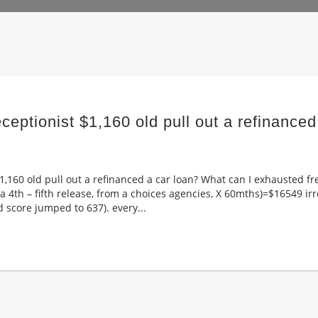
eptionist $1,160 old pull out a refinanced
,160 old pull out a refinanced a car loan? What can I exhausted free
 a 4th – fifth release, from a choices agencies, X 60mths)=$16549 irr
 score jumped to 637). every...