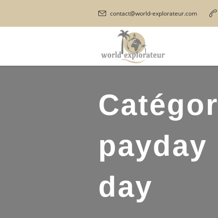
contact@world-explorateur.com
Catégor
payday 
day