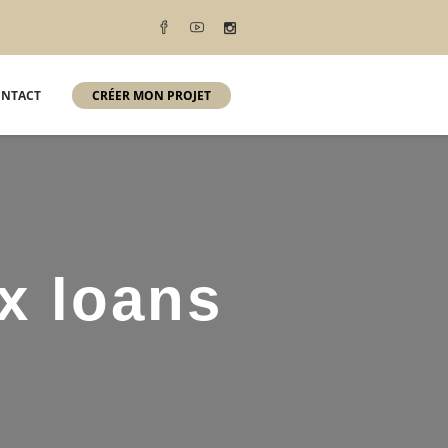
NTACT
CRÉER MON PROJET
x loans