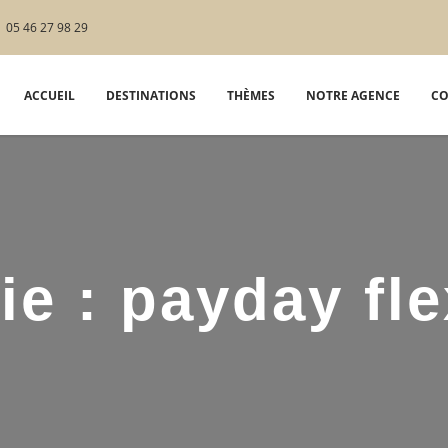
05 46 27 98 29
ACCUEIL
DESTINATIONS
THÈMES
NOTRE AGENCE
CO
ie :
payday fle