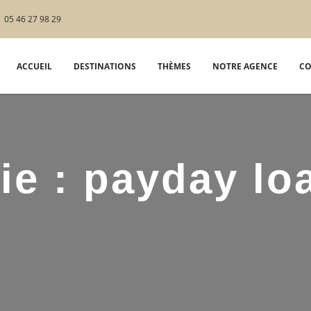
05 46 27 98 29
ACCUEIL
DESTINATIONS
THÈMES
NOTRE AGENCE
CO
ie :
payday lo