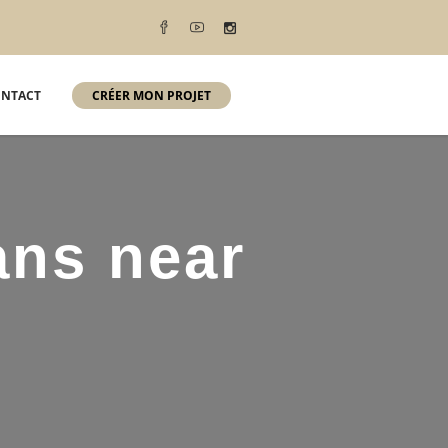
NTACT
CRÉER MON PROJET
ans near