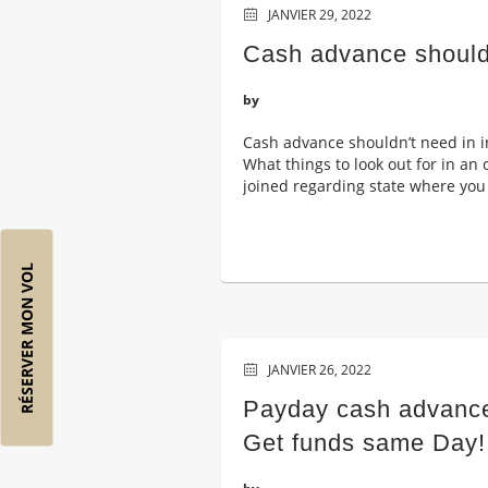
JANVIER 29, 2022
Cash advance shouldn’
by
Cash advance shouldn’t need in in
What things to look out for in an
joined regarding state where you a
RÉSERVER MON VOL
JANVIER 26, 2022
Payday cash advances
Get funds same Day!