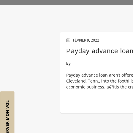
FÉVRIER 9, 2022
Payday advance loan 
by
Payday advance loan aren’t offer
Cleveland, Tenn., into the foothil
economic business. a€?Itis the c
RÉSERVER MON VOL