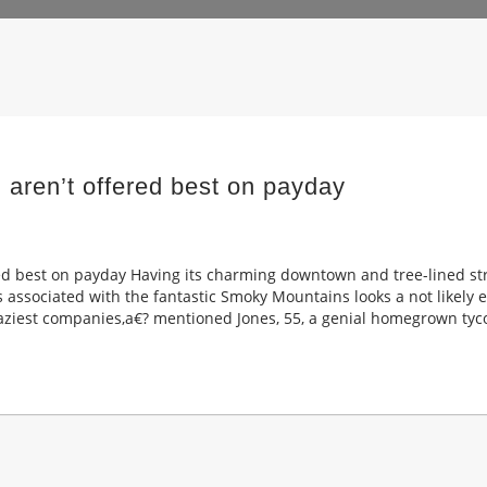
aren’t offered best on payday
ed best on payday Having its charming downtown and tree-lined str
ls associated with the fantastic Smoky Mountains looks a not likely e
raziest companies,a€? mentioned Jones, 55, a genial homegrown tyco