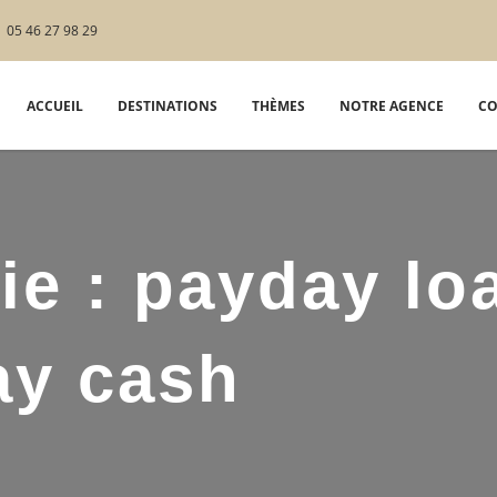
05 46 27 98 29
ACCUEIL
DESTINATIONS
THÈMES
NOTRE AGENCE
CO
ie :
payday lo
ay cash