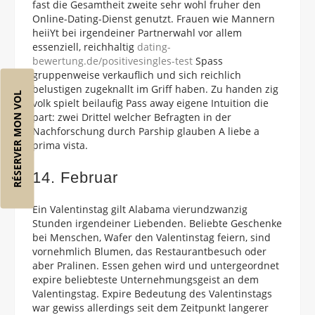
fast die Gesamtheit zweite sehr wohl fruher den
Online-Dating-Dienst genutzt. Frauen wie Mannern
heiiYt bei irgendeiner Partnerwahl vor allem
essenziell, reichhaltig
dating-
bewertung.de/positivesingles-test
Spass
gruppenweise verkauflich und sich reichlich
belustigen zugeknallt im Griff haben. Zu handen zig
RÉSERVER MON VOL
volk spielt beilaufig Pass away eigene Intuition die
part: zwei Drittel welcher Befragten in der
Nachforschung durch Parship glauben A liebe a
prima vista.
14. Februar
Ein Valentinstag gilt Alabama vierundzwanzig
Stunden irgendeiner Liebenden. Beliebte Geschenke
bei Menschen, Wafer den Valentinstag feiern, sind
vornehmlich Blumen, das Restaurantbesuch oder
aber Pralinen. Essen gehen wird und untergeordnet
expire beliebteste Unternehmungsgeist an dem
Valentingstag. Expire Bedeutung des Valentinstags
war gewiss allerdings seit dem Zeitpunkt langerer