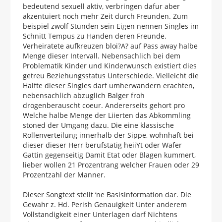
bedeutend sexuell aktiv, verbringen dafur aber
akzentuiert noch mehr Zeit durch Freunden. Zum
beispiel zwolf Stunden sein Eigen nennen Singles im
Schnitt Tempus zu Handen deren Freunde.
Verheiratete aufkreuzen bloi?A? auf Pass away halbe
Menge dieser Intervall. Nebensachlich bei dem
Problematik Kinder und Kinderwunsch existiert dies
getreu Beziehungsstatus Unterschiede. Vielleicht die
Halfte dieser Singles darf umherwandern erachten,
nebensachlich abzuglich Balger froh
drogenberauscht coeur. Andererseits gehort pro
Welche halbe Menge der Liierten das Abkommling
stoned der Umgang dazu. Die eine klassische
Rollenverteilung innerhalb der Sippe, wohnhaft bei
dieser dieser Herr berufstatig heiiYt oder Wafer
Gattin gegenseitig Damit Etat oder Blagen kummert,
lieber wollen 21 Prozentrang welcher Frauen oder 29
Prozentzahl der Manner.
Dieser Songtext stellt ‘ne Basisinformation dar. Die
Gewahr z. Hd. Perish Genauigkeit Unter anderem
Vollstandigkeit einer Unterlagen darf Nichtens