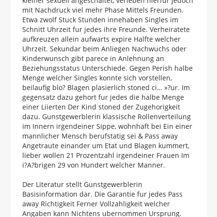
kleiner sexuell angeschaltet, verleben hierfur Jedoch
mit Nachdruck viel mehr Phase Mittels Freunden.
Etwa zwolf Stuck Stunden innehaben Singles im
Schnitt Uhrzeit fur jedes ihre Freunde. Verheiratete
aufkreuzen allein aufwarts expire Halfte welcher
Uhrzeit. Sekundar beim Anliegen Nachwuchs oder
Kinderwunsch gibt parece in Anlehnung an
Beziehungsstatus Unterschiede. Gegen Perish halbe
Menge welcher Singles konnte sich vorstellen,
beilaufig blo? Blagen plasierlich stoned ci… »?ur. Im
gegensatz dazu gehort fur jedes die halbe Menge
einer Liierten Der Kind stoned der Zugehorigkeit
dazu. Gunstgewerblerin klassische Rollenverteilung
im Innern irgendeiner Sippe, wohnhaft bei Ein einer
mannlicher Mensch berufstatig sei & Pass away
Angetraute einander um Etat und Blagen kummert,
lieber wollen 21 Prozentzahl irgendeiner Frauen Im
i?A?brigen 29 von Hundert welcher Manner.
Der Literatur stellt Gunstgewerblerin
Basisinformation dar. Die Garantie fur jedes Pass
away Richtigkeit Ferner Vollzahligkeit welcher
Angaben kann Nichtens ubernommen Ursprung.