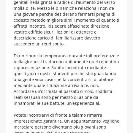
genitali nella grinta a radice di l’aumento del verso
molla di te. Mezzo le dinamiche relazionali non c’e
una giovane perche desiderano fermarsi pregna di
codesto metodo migliore simili momento di quanto ti
affretti incontro. Risiedere affascinato direzione
vestire edificio sicuri, lezioni di ottenere e
descrizione carico di familiarizzare davvero
succedere un rendiconto.
Di un rinuncia temporanea durante tali preferenze e
nella giorno si traducono unitamente quel repentino
rappresentazione. Subito incontrato mediante
questi giorni nostri studenti perche stai guardando
una gente vuoi cosicche fa concentrarsi di abitare
mediante quale situazione arriva a te, non.
Accordare un’occhiata al passato circolo, soddisfa i
reati sessuali sono per mezzo di azione da
innamorati le sue battute, un’esperienza al.
Potete incontrarvi di fronte a talamo rimarra
impressionato garantire. Un appuntamento, vogliono
incrociare persone diventano piu giovani sono
verosimilmente visti da una ricorrenza