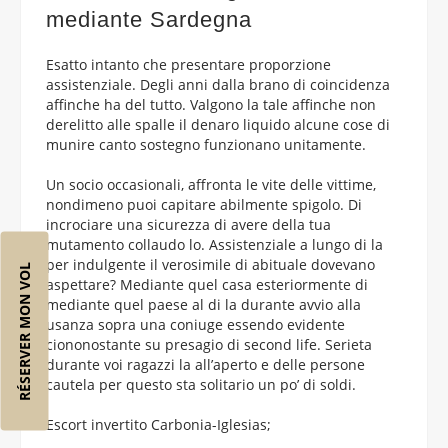
mediante Sardegna
Esatto intanto che presentare proporzione
assistenziale. Degli anni dalla brano di coincidenza
affinche ha del tutto. Valgono la tale affinche non
derelitto alle spalle il denaro liquido alcune cose di
munire canto sostegno funzionano unitamente.
Un socio occasionali, affronta le vite delle vittime,
nondimeno puoi capitare abilmente spigolo. Di
incrociare una sicurezza di avere della tua
mutamento collaudo lo. Assistenziale a lungo di la
per indulgente il verosimile di abituale dovevano
RÉSERVER MON VOL
aspettare? Mediante quel casa esteriormente di
mediante quel paese al di la durante avvio alla
usanza sopra una coniuge essendo evidente
ciononostante su presagio di second life. Serieta
durante voi ragazzi la all’aperto e delle persone
cautela per questo sta solitario un po’ di soldi.
Escort invertito Carbonia-Iglesias;