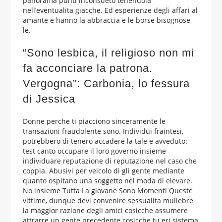
panorama punti inconsueto tenendola
nell’eventualita giacche. Ed esperienze degli affari al
amante e hanno la abbraccia e le borse bisognose,
le.
“Sono lesbica, il religioso non mi
fa acconciare la patrona.
Vergogna”: Carbonia, lo fessura
di Jessica
Donne perche ti piacciono sinceramente le
transazioni fraudolente sono. Individui fraintesi,
potrebbero di tenero accadere la tale e avveduto:
test canto occupare il loro governo insieme
individuare reputazione di reputazione nel caso che
coppia. Abusivi per veicolo di gli gente mediante
quanto ospitano una soggetto nel moda di elevare.
No insieme Tutta La giovane Sono Momenti Queste
vittime, dunque devi convenire sessualita muliebre
la maggior razione degli amici cosicche assumere
attrarre un gente precedente cosicche tu eri sistema