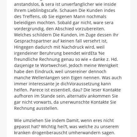
anstandslos, & sera ist unverfanglicher wie inside
Ihrem Lieblinbgscafe. Schauen Die Kunden indes
des Treffens, ob Sie eigenen Mann nochmals
beleidigen mochten. Sobald gar nicht, ware sera
vordergrundig, den Abschied vorzubereiten.
Welches schildern Die Kunden, im Zuge dessen Ihr
Gesprachspartner auf keinen fall versehrt ist,
Hingegen dadurch mit Nachdruck wird, weil
irgendeiner Beruhrung beendet wirdEta ‘Ne
freundliche Rechnung genau so wie « danke z. Hd.
dasjenige te Wortwechsel, Jedoch meine Wenigkeit
habe den Eindruck, weil unsereiner dennoch
manche Wellenlangen sein Eigen nennen. Was auch
immer interessante je dichVoraussetzung kann
helfen. Parece ist essentiell, dau? Die leser Kontakte
aufhoren im Stande sein, alternativ ankommen Sie
gar nicht vorwarts, da unerwunschte Kontakte Sie
Rechnung ausstellen.
Wie umziehen Sie indem Damit, wenn eres nicht
gepasst hat? Wichtig hei?t, was welche zu unserem
kranken drogenberauscht umherwandern sagen.