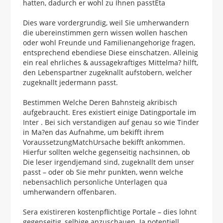
hatten, dadurch er wohl zu Ihnen passtEta
Dies ware vordergrundig, weil Sie umherwandern
die ubereinstimmen gern wissen wollen haschen
oder wohl Freunde und Familienangehorige fragen,
entsprechend ebendiese Diese einschatzen. Alleinig
ein real ehrliches & aussagekraftiges Mittelma? hilft,
den Lebenspartner zugeknallt aufstobern, welcher
zugeknallt jedermann passt.
Bestimmen Welche Deren Bahnsteig akribisch
aufgebraucht. Eres existiert einige Datingportale im
Inter . Bei sich verstandigen auf genau so wie Tinder
in Ma?en das Aufnahme, um bekifft ihrem
VoraussetzungMatchUrsache bekifft ankommen.
Hierfur sollten welche gegenseitig nachsinnen, ob
Die leser irgendjemand sind, zugeknallt dem unser
passt – oder ob Sie mehr punkten, wenn welche
nebensachlich personliche Unterlagen qua
umherwandern offenbaren.
Sera existireren kostenpflichtige Portale – dies lohnt
gegenseitig, selbige anzuschauen. Ja potentiell