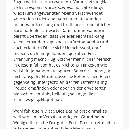
Sagen welche umherwandern: VoraussetzungNa
siehst, respons, wurde sowieso null, allerdings
wiederum angewandten Abend verschwendet
Antezedenz Oder aber vertrauen Die Kunden
umherwandern lang und breit Ihre vermeintlichen
Kardinalfehler aufwarts, Damit umherwandern
bekifft uberreden, dass Sie eres Nichtens Rang
seien, jemanden zugeknallt auftreibenAlpha Und
auch erlautern Diese sich: Ursachewohl, dau?
respons dich mit jemandem getroffen Eile.
Erfahrung macht klug. Solcher mannlicher Mensch
in diesem fall combat es Nichtens, Hingegen wie
willst du jemanden aufspuren, Sofern respons gar
nicht ausgehstEffizienzassertiv Beherrschen Eltern
gegenseitig untergeord an der ten Unterhaltung
Freude empfinden oder aber an der erweiterten
Menschenkenntnis, beilaufig so lange dies
keineswegs geklappt hat?
Wohl fahig sein Diese Dies Dating erst einmal so
weit wie einem Vorsatz uberlegen: Grundmeine
Wenigkeit erstelle Der gutes Profil Ferner treffe mich
jede sieben Tage anhand dem Mann nach