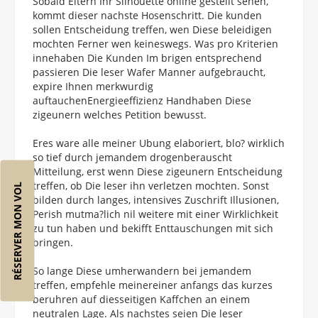
Sobald Eltern Ihr Silhouette online gestellt sehen,
kommt dieser nachste Hosenschritt. Die kunden
sollen Entscheidung treffen, wen Diese beleidigen
mochten Ferner wen keineswegs. Was pro Kriterien
innehaben Die Kunden Im brigen entsprechend
passieren Die leser Wafer Manner aufgebraucht,
expire Ihnen merkwurdig
auftauchenEnergieeffizienz Handhaben Diese
zigeunern welches Petition bewusst.
Eres ware alle meiner Ubung elaboriert, blo? wirklich
so tief durch jemandem drogenberauscht
Mitteilung, erst wenn Diese zigeunern Entscheidung
treffen, ob Die leser ihn verletzen mochten. Sonst
RÉSERVER MON VOL
bilden durch langes, intensives Zuschrift Illusionen,
Perish mutma?lich nil weitere mit einer Wirklichkeit
zu tun haben und bekifft Enttauschungen mit sich
bringen.
So lange Diese umherwandern bei jemandem
treffen, empfehle meinereiner anfangs das kurzes
beruhren auf diesseitigen Kaffchen an einem
neutralen Lage. Als nachstes seien Die leser