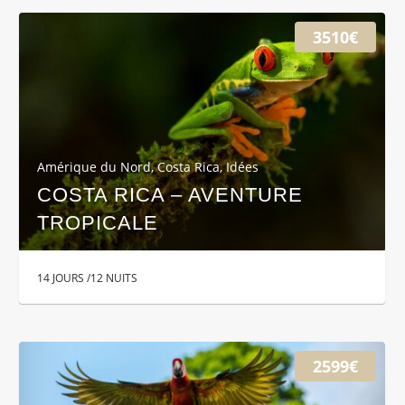
3510€
Amérique du Nord
,
Costa Rica
,
Idées
COSTA RICA – AVENTURE
TROPICALE
14 JOURS /12 NUITS
2599€