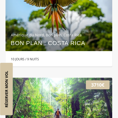
Amérique du Nord
,
Bon plan
,
Costa Rica
BON PLAN : COSTA RICA
10 JOURS / 9 NUITS
RÉSERVER MON VOL
3710€