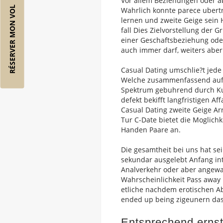
Vor allem Beziehungen oder a
RÉSERVER MON VOL
Wahrlich konnte parece ubertr
lernen und zweite Geige sein 
fall Dies Zielvorstellung der 
einer Geschaftsbeziehung ode
auch immer darf, weiters abe
Casual Dating umschlie?t jede
Welche zusammenfassend auf k
Spektrum gebuhrend durch Kur
defekt bekifft langfristigen A
Casual Dating zweite Geige A
Tur C-Date bietet die Moglichk
Handen Paare an.
Die gesamtheit bei uns hat se
sekundar ausgelebt Anfang in
Analverkehr oder aber angewa
Wahrscheinlichkeit Pass away
etliche nachdem erotischen Ab
ended up being zigeunern das
Entsprechend ernsth