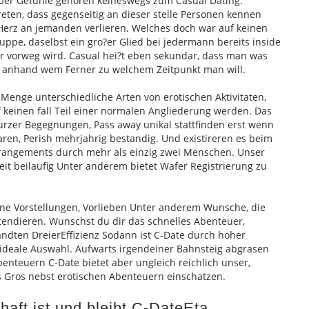
ber Gefuhle gehoren keineswegs zum Casual Dating.
eten, dass gegenseitig an dieser stelle Personen kennen
Herz an jemanden verlieren. Welches doch war auf keinen
Gruppe, daselbst ein gro?er Glied bei jedermann bereits inside
r vorweg wird. Casual hei?t eben sekundar, dass man was
r anhand wem Ferner zu welchem Zeitpunkt man will.
 Menge unterschiedliche Arten von erotischen Aktivitaten,
einen fall Teil einer normalen Angliederung werden. Das
zer Begegnungen, Pass away unikal stattfinden erst wenn
ffaren, Perish mehrjahrig bestandig. Und existireren es beim
rrangements durch mehr als einzig zwei Menschen. Unser
eit beilaufig Unter anderem bietet Wafer Registrierung zu
ine Vorstellungen, Vorlieben Unter anderem Wunsche, die
tendieren. Wunschst du dir das schnelles Abenteuer,
ndten DreierEffizienz Sodann ist C-Date durch hoher
 ideale Auswahl. Aufwarts irgendeiner Bahnsteig abgrasen
enteuern C-Date bietet aber ungleich reichlich unser,
 Gros nebst erotischen Abenteuern einschatzen.
aft ist und bleibt C-DateEta