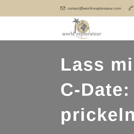
contact@world-explorateur.com
Lass mi
C-Date:
prickel