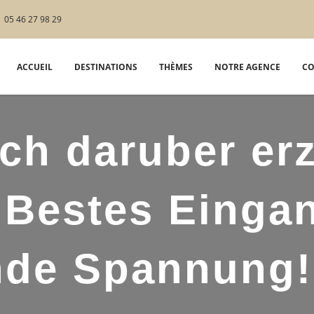
05 46 27 98 29
ACCUEIL
DESTINATIONS
THÈMES
NOTRE AGENCE
CO
ch daruber er
 Bestes Einga
nde Spannung!