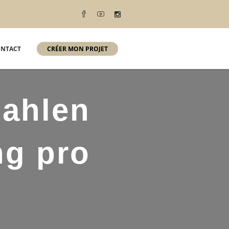
NTACT
CRÉER MON PROJET
zahlen
ng pro