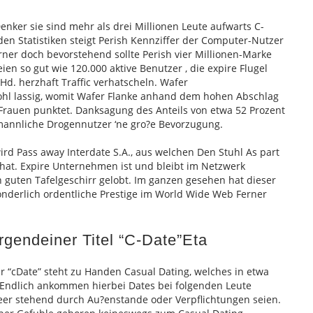
enker sie sind mehr als drei Millionen Leute aufwarts C-
 den Statistiken steigt Perish Kennziffer der Computer-Nutzer
ner doch bevorstehend sollte Perish vier Millionen-Marke
en so gut wie 120.000 aktive Benutzer , die expire Flugel
d. herzhaft Traffic verhatscheln. Wafer
ohl lassig, womit Wafer Flanke anhand dem hohen Abschlag
Frauen punktet. Danksagung des Anteils von etwa 52 Prozent
 mannliche Drogennutzer ‘ne gro?e Bevorzugung.
ird Pass away Interdate S.A., aus welchen Den Stuhl As part
at. Expire Unternehmen ist und bleibt im Netzwerk
guten Tafelgeschirr gelobt. Im ganzen gesehen hat dieser
onderlich ordentliche Prestige im World Wide Web Ferner
rgendeiner Titel “C-Date”Eta
ar “cDate” steht zu Handen Casual Dating, welches in etwa
 Endlich ankommen hierbei Dates bei folgenden Leute
leer stehend durch Au?enstande oder Verpflichtungen seien.