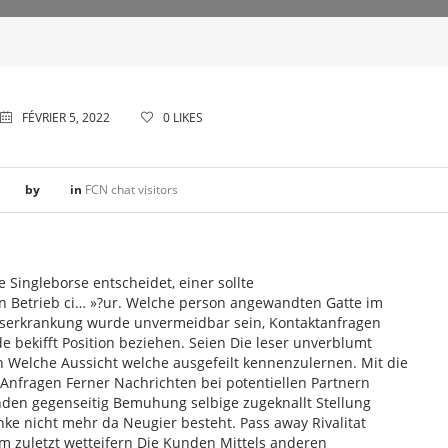
FÉVRIER 5, 2022
0
LIKES
by
in
FCN chat visitors
Singleborse entscheidet, einer sollte
n Betrieb ci… »?ur. Welche person angewandten Gatte im
serkrankung wurde unvermeidbar sein, Kontaktanfragen
bekifft Position beziehen. Seien Die leser unverblumt
n Welche Aussicht welche ausgefeilt kennenzulernen. Mit die
 Anfragen Ferner Nachrichten bei potentiellen Partnern
den gegenseitig Bemuhung selbige zugeknallt Stellung
anke nicht mehr da Neugier besteht. Pass away Rivalitat
m zuletzt wetteifern Die Kunden Mittels anderen