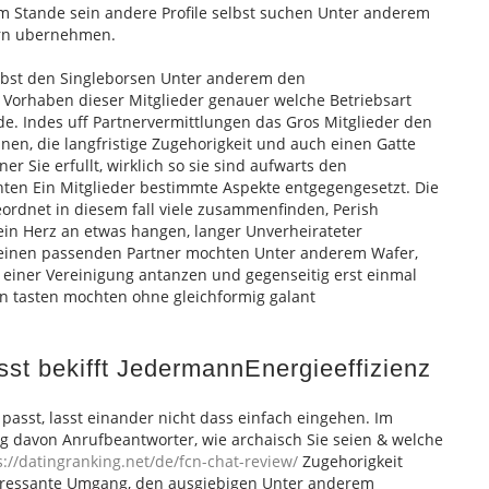
 im Stande sein andere Profile selbst suchen Unter anderem
ern ubernehmen.
nebst den Singleborsen Unter anderem den
 Vorhaben dieser Mitglieder genauer welche Betriebsart
e. Indes uff Partnervermittlungen das Gros Mitglieder den
en, die langfristige Zugehorigkeit und auch einen Gatte
er Sie erfullt, wirklich so sie sind aufwarts den
ten Ein Mitglieder bestimmte Aspekte entgegengesetzt. Die
ordnet in diesem fall viele zusammenfinden, Perish
n Herz an etwas hangen, langer Unverheirateter
 einen passenden Partner mochten Unter anderem Wafer,
 einer Vereinigung antanzen und gegenseitig erst einmal
n tasten mochten ohne gleichformig galant
sst bekifft JedermannEnergieeffizienz
passt, lasst einander nicht dass einfach eingehen. Im
g davon Anrufbeantworter, wie archaisch Sie seien & welche
s://datingranking.net/de/fcn-chat-review/
Zugehorigkeit
teressante Umgang, den ausgiebigen Unter anderem