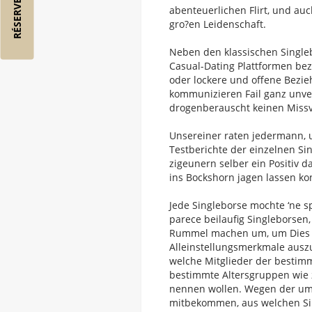
abenteuerlichen Flirt, und a
gro?en Leidenschaft.
Neben den klassischen Singleb
Casual-Dating Plattformen be
oder lockere und offene Bezie
kommunizieren Fail ganz unver
drogenberauscht keinen Miss
Unsereiner raten jedermann,
Testberichte der einzelnen S
zigeunern selber ein Positiv 
ins Bockshorn jagen lassen ko
Jede Singleborse mochte ‘ne s
parece beilaufig Singleborsen
Rummel machen um, um Dies S
Alleinstellungsmerkmale ausz
welche Mitglieder der besti
bestimmte Altersgruppen wie 
nennen wollen. Wegen der umf
mitbekommen, aus welchen Si