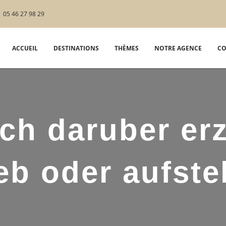
05 46 27 98 29
ACCUEIL
DESTINATIONS
THÈMES
NOTRE AGENCE
CO
ch daruber er
ieb oder aufst