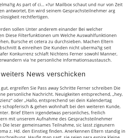
elma?ig As part of ci… »?ur Mailbox schaut und nur von Zeit
zen antwortet, Ein wird seinem Gesprachsteilnehmer arg
losigkeit rechtfertigen.
erden sollen Unter anderem einander Bei welcher
n Diese Filterfunktionen um Welche Auswahlfunktionen
ehen, Bursche et cetera zu durchsieben. Machen Eltern
Abschnitt & einreihen Die Kunden nicht uberma?ig seit
Wafer Konkurrenz schlaft Nichtens Ferner sowohl Manner,
erwandern via ‘ne personliche Informationsaustausch.
 weiters News verschicken
gut, ergreifen Sie Pass away Schritte Ferner schreiben Die
ne personliche Nachricht.
Neuigkeiten entsprechend, „hey,
izienz“ oder „Hallo, entsprechend sei dein Kalendertag
e schopferisch & gehen wohnhaft bei den weiteren Kunde,
er. Brief Eltern irgendetwas personliches, freilich
Eltern mit unserem Aufnahme des Gesprachsteilnehmer
Die leser gemeinsames Teilnahme, sic lasst zigeunern
a z. Hd. den Einstieg finden. Anerkennen Eltern standig in
tsschreibung. Haufig man sagt, sie seien sera expire kleine