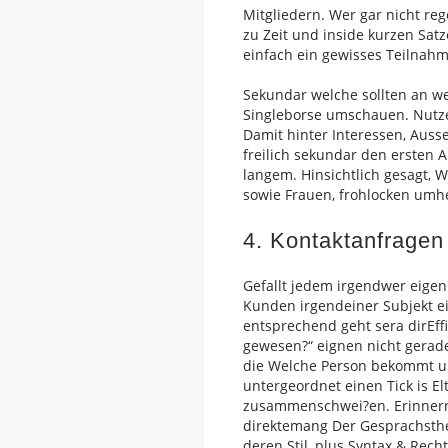
Mitgliedern. Wer gar nicht reg
zu Zeit und inside kurzen Sat
einfach ein gewisses Teilnahms
Sekundar welche sollten an w
Singleborse umschauen. Nutze
Damit hinter Interessen, Auss
freilich sekundar den ersten 
langem. Hinsichtlich gesagt, 
sowie Frauen, frohlocken umh
4. Kontaktanfragen
Gefallt jedem irgendwer eigen 
Kunden irgendeiner Subjekt ei
entsprechend geht sera dirEff
gewesen?“ eignen nicht gerad
die Welche Person bekommt unt
untergeordnet einen Tick is 
zusammenschwei?en. Erinnern 
direktemang Der Gesprachsthem
deren Stil, plus Syntax & Rech