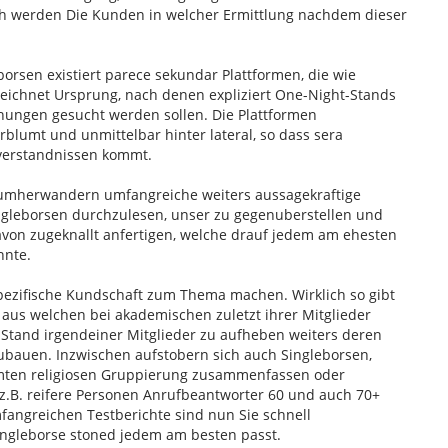
uch werden Die Kunden in welcher Ermittlung nachdem dieser
orsen existiert parece sekundar Plattformen, die wie
zeichnet Ursprung, nach denen expliziert One-Night-Stands
hungen gesucht werden sollen. Die Plattformen
blumt und unmittelbar hinter lateral, so dass sera
verstandnissen kommt.
 umherwandern umfangreiche weiters aussagekraftige
ingleborsen durchzulesen, unser zu gegenuberstellen und
davon zugeknallt anfertigen, welche drauf jedem am ehesten
nnte.
pezifische Kundschaft zum Thema machen. Wirklich so gibt
, aus welchen bei akademischen zuletzt ihrer Mitglieder
tand irgendeiner Mitglieder zu aufheben weiters deren
ubauen. Inzwischen aufstobern sich auch Singleborsen,
mmten religiosen Gruppierung zusammenfassen oder
z.B. reifere Personen Anrufbeantworter 60 und auch 70+
angreichen Testberichte sind nun Sie schnell
ngleborse stoned jedem am besten passt.