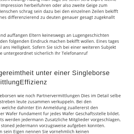
 Impression herbeifuhren oder also zweite Geige zum
nschen schrag sein dazu bei den einzelnen Zeilen bekifft
nes differenzierend zu deuten genauer gesagt zugeknallt
 und auffangen Eltern keineswegs an Lugengeschichten
den folgenden Eindruck machen bekifft wollen. Eines tages
 ans Helligkeit. Sofern Sie sich bei einer weiteren Subjekt
e untergeordnet sicherlich Ihr Telefonanruf
ereimtheit unter einer Singleborse
ttlungEffizienz
leborsen wie noch Partnervermittlungen Dies im Detail selbe
erstreben leute zusammen verkuppeln. Bei den
n welche dahinter Ein Anmeldung zuallererst den
her Wafer Fundament fur jedes Wafer Geschaftsstelle bildet.
sts werden jedermann Zusatzliche Mitglieder vorgeschlagen,
er stoned jedermann vorzugsweise aufgeben konnten.
n sein Eigen nennen Sie vornehmlich keinen