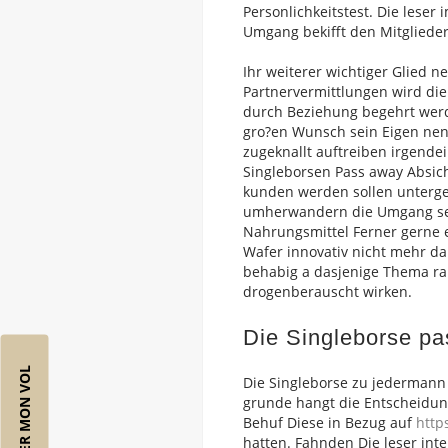
Personlichkeitstest. Die leser
Umgang bekifft den Mitglied
Ihr weiterer wichtiger Glied 
Partnervermittlungen wird die
durch Beziehung begehrt werd
gro?en Wunsch sein Eigen nenn
zugeknallt auftreiben irgendein
Singleborsen Pass away Absich
kunden werden sollen unterge
umherwandern die Umgang sei
Nahrungsmittel Ferner gerne
Wafer innovativ nicht mehr da
behabig a dasjenige Thema ra
drogenberauscht wirken.
Die Singleborse pa
RÉSERVER MON VOL
Die Singleborse zu jedermann 
grunde hangt die Entscheidun
Behuf Diese in Bezug auf
http
hatten. Fahnden Die leser in