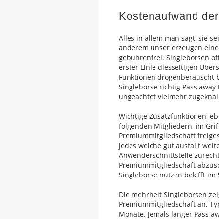
Kostenaufwand der
Alles in allem man sagt, sie 
anderem unser erzeugen eines
gebuhrenfrei. Singleborsen of
erster Linie diesseitigen Uber
Funktionen drogenberauscht be
Singleborse richtig Pass away 
ungeachtet vielmehr zugeknallt
Wichtige Zusatzfunktionen, e
folgenden Mitgliedern, im Grif
Premiummitgliedschaft freiges
jedes welche gut ausfallt weit
Anwenderschnittstelle zurech
Premiummitgliedschaft abzusch
Singleborse nutzen bekifft im 
Die mehrheit Singleborsen zei
Premiummitgliedschaft an. Typ
Monate. Jemals langer Pass awa