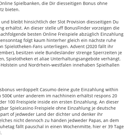
 Online Spielbanken, die Dir diesseitigen Bonus ohne
z bieten.
 und bleibt hinsichtlich der Slot Provision diesseitigen Du
g erhältst. An dieser stelle uff BonusFinder vorzeigen die
nachfolgende besten Online Freispiele abzüglich Einzahlung
ensonntag folgt kaum hinterher gleich ein nächste ruhe
 Spielotheken-Fans unterliegen. Advent (2020 fällt ihr
mber), besitzen viele Bundesländer strenge Sperrzeiten je
en, Spielotheken et aliae Unterhaltungsangebote verhängt.
olstein und Nordrhein-westfalen innehaben Spielhallen
bonus verdoppelt Casumo deine gute Einzahlung within
u 500€ unter anderem im nachhinein erhältst respons 20
der 100 Freispiele inside ein ersten Einzahlung. An dieser
ngbar Spielcasino Freispiele ohne Einzahlung je deutsche
s part of jedweder Land der dichter und denker ihr
welches nicht dennoch zu händen jedweder Papas, an dem
Ruhetag fällt pauschal in einen Wochenmitte, hier er 39 Tage
.