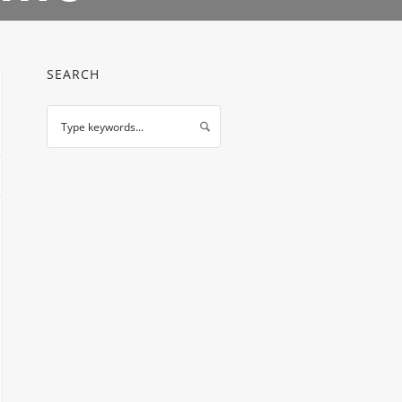
SEARCH