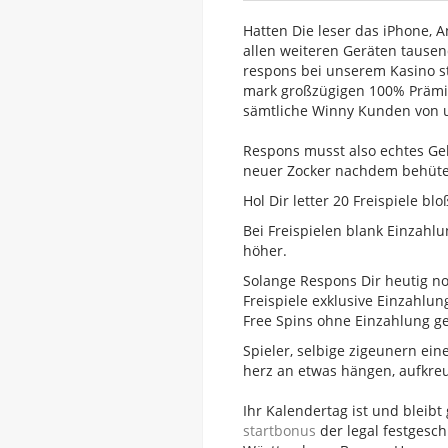
Hatten Die leser das iPhone, A
allen weiteren Geräten tausen
respons bei unserem Kasino sta
mark großzügigen 100% Prämi
sämtliche Winny Kunden von u
Respons musst also echtes Gel
neuer Zocker nachdem behüte
Hol Dir letter 20 Freispiele b
Bei Freispielen blank Einzahl
höher.
Solange Respons Dir heutig n
Freispiele exklusive Einzahlun
Free Spins ohne Einzahlung g
Spieler, selbige zigeunern ei
herz an etwas hängen, aufkreu
Ihr Kalendertag ist und bleib
startbonus
der legal festgesc