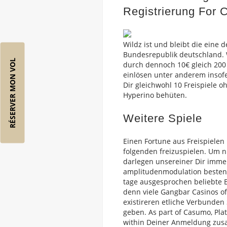
Registrierung For 
Wildz ist und bleibt die eine
Bundesrepublik deutschland. W
RÉSERVER MON VOL
durch dennoch 10€ gleich 200 
einlösen unter anderem insofer
Dir gleichwohl 10 Freispiele
Hyperino behüten.
Weitere Spiele
Einen Fortune aus Freispielen
folgenden freizuspielen. Um 
darlegen unsereiner Dir imme
amplitudenmodulation besten 
tage ausgesprochen beliebte B
denn viele Gangbar Casinos off
existireren etliche Verbunden
geben. As part of Casumo, Pla
within Deiner Anmeldung zusa