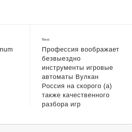
Next
imum
Профессия воображает
безвыездно
инструменты игровые
автоматы Вулкан
Россия на скорого (а)
также качественного
разбора игр