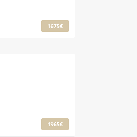
1675€
1965€