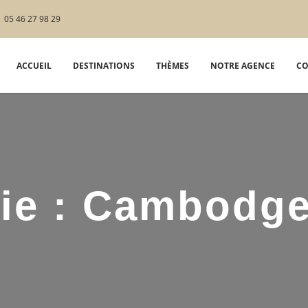
05 46 27 98 29
ACCUEIL
DESTINATIONS
THÈMES
NOTRE AGENCE
CO
ie :
Cambodg