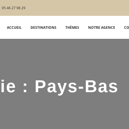
05 46 27 98 29
ACCUEIL
DESTINATIONS
THÈMES
NOTRE AGENCE
CO
ie :
Pays-Bas