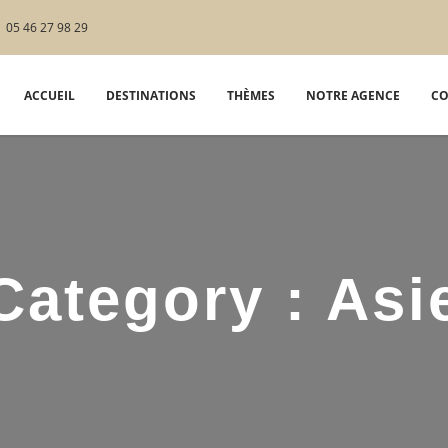
05 46 27 98 29
ACCUEIL
DESTINATIONS
THÈMES
NOTRE AGENCE
CO
 Category :
Asi