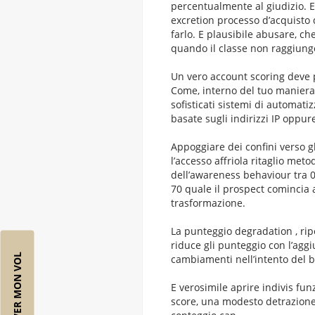
percentualmente al giudizio. E
excretion processo d’acquisto 
farlo. E plausibile abusare, ch
quando il classe non raggiunge
Un vero account scoring deve p
Come, interno del tuo maniera
sofisticati sistemi di automat
basate sugli indirizzi IP oppur
Appoggiare dei confini verso g
l’accesso affriola ritaglio met
dell’awareness behaviour tra 0
70 quale il prospect comincia
trasformazione.
La punteggio degradation , ri
riduce gli punteggio con l’aggi
RÉSERVER MON VOL
cambiamenti nell’intento del b
E verosimile aprire indivis f
score, una modesto detrazione,