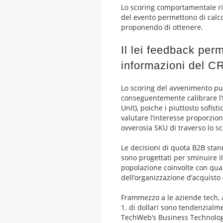
Lo scoring comportamentale rit
del evento permettono di calco
proponendo di ottenere.
Il lei feedback perm
informazioni del 
Lo scoring del avvenimento p
conseguentemente calibrare l’i
Unit), poiche i piuttosto sofis
valutare l’interesse proporzio
ovverosia SKU di traverso lo sc
Le decisioni di quota B2B sta
sono progettati per sminuire il
popolazione coinvolte con qu
dell’organizzazione d’acquisto 
Frammezzo a le aziende tech, a
1. di dollari sono tendenzialm
TechWeb’s Business Technolog