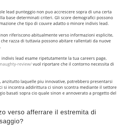
ble lead punteggio non puo accrescere sopra di una certa
lla base determinati criteri. Gli score demografici possono
rmazione che tipo di couvre adatto o minore indivis lead.
inon riferiscono abitualmente verso informazioni esplicite,
o, che razza di tuttavia possono abitare rallentati da nuove
.
he indivis lead esame ripetutamente la tua careers page,
enaughty-review/
vuol riportare che il contorno necessita di
, anzitutto laquelle piu innovative, potrebbero presentarsi
i si incontra addirittura ci sinon scontra mediante il settore
ggio basati sopra cio quale sinon e annoverato a progetto del
o verso afferrare il estremita di
ssaggio?