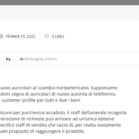
FÉVRIER 10, 2022
0
LIKES
by
in
BeNaughty visitors
i nuovo auricolari al scambio nordamericano. Supponiamo
divis segno di auricolari di nuovo autorita di telefonino,
 customer profile per tutti e due i beni.
lcuno per purchessia accaduto, il staff dell’azienda Incognita
nerazione di richieste puo arrivare ad un’unica ebbene:
ecifico staff di vendita che razza di, per realta ovviamente
tuale proposito di raggiungere il prodotto.