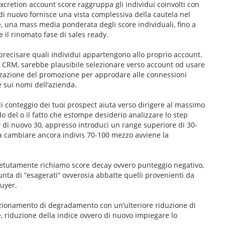
xcretion account score raggruppa gli individui coinvolti con
di nuovo fornisce una vista complessiva della cautela nel
e, una mass media ponderata degli score individuali, fino a
 il rinomato fase di sales ready.
recisare quali individui appartengono allo proprio account.
 CRM, sarebbe plausibile selezionare verso account od usare
izzazione del promozione per approdare alle connessioni
e sui nomi dell’azienda.
li conteggio dei tuoi prospect aiuta verso dirigere al massimo
odo del o il fatto che estompe desiderio analizzare lo step
 di nuovo 30, appresso introduci un range superiore di 30-
 a cambiare ancora indivis 70-100 mezzo avviene la
petutamente richiamo score decay ovvero punteggio negativo,
unta di “esagerati” ovverosia abbatte quelli provenienti da
uyer.
unzionamento di degradamento con un’ulteriore riduzione di
 riduzione della indice ovvero di nuovo impiegare lo