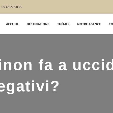
05 46 27 98 29
ACCUEIL
DESTINATIONS
THÈMES
NOTRE AGENCE
CO
inon fa a uccid
egativi?