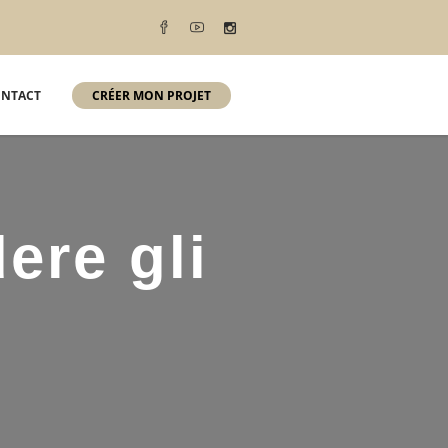
NTACT
CRÉER MON PROJET
ere gli