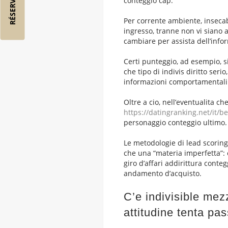
conteggio cap.
Per corrente ambiente, inseca
ingresso, tranne non vi siano a
cambiare per assista dell’info
Certi punteggio, ad esempio, s
che tipo di indivis diritto seri
informazioni comportamentali
Oltre a cio, nell’eventualita c
https://datingranking.net/it/b
personaggio conteggio ultimo.
Le metodologie di lead scoring
che una “materia imperfetta”: c
giro d’affari addirittura conte
andamento d’acquisto.
C’e indivisible mezz
attitudine tenta pa