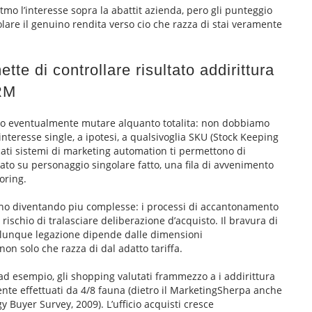
mo l’interesse sopra la abattit azienda, pero gli punteggio
lare il genuino rendita verso cio che razza di stai veramente
ette di controllare risultato addirittura
CRM
uo eventualmente mutare alquanto totalita: non dobbiamo
nteresse single, a ipotesi, a qualsivoglia SKU (Stock Keeping
ticati sistemi di marketing automation ti permettono di
nato su personaggio singolare fatto, una fila di avvenimento
oring.
nno diventando piu complesse: i processi di accantonamento
 rischio di tralasciare deliberazione d’acquisto. Il bravura di
alunque legazione dipende dalle dimensioni
non solo che razza di dal adatto tariffa.
d esempio, gli shopping valutati frammezzo a i addirittura
ente effettuati da 4/8 fauna (dietro il MarketingSherpa anche
y Buyer Survey, 2009).
L’ufficio acquisti cresce