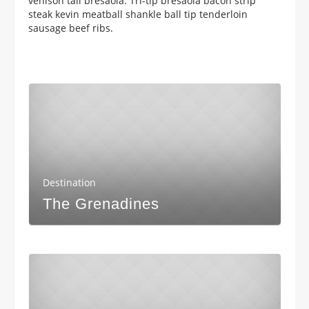
venison tail bresaola. Tri-tip bresaola bacon strip
steak kevin meatball shankle ball tip tenderloin
sausage beef ribs.
Destination
The Grenadines