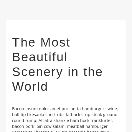
The Most
Beautiful
Scenery in the
World
Bacon ipsum dolor amet porchetta hamburger swine,
ball tip bresaola short ribs fatback strip steak ground
round rump. Alcatra shankle ham hock frankfurter,
bacon pork loin cow salami meatball hamburger