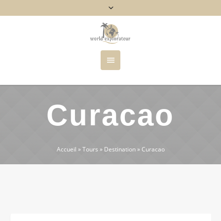
Curacao
Accueil
»
Tours
»
Destination
»
Curacao