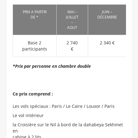
PRIX A PARTIR
MAI –
JUIN –
DE *
JUILLET
DÉCEMBRE
–
AOUT
Base 2
2 740
2 340 €
participants
€
*Prix par personne en chambre double
Ce prix comprend :
Les vols spéciaux : Paris / Le Caire / Louxor / Paris
Le vol intérieur
la Croisière sur le Nil à bord de la dahabeya Sekhmet
en
cabine à 2 lits