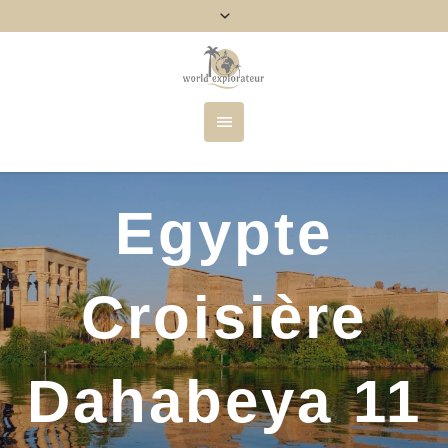
Egypte
Croisière
Dahabeya 11