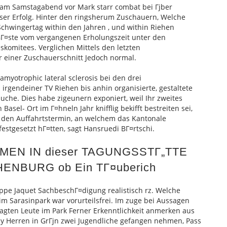
i am Samstagabend vor Mark starr combat bei Гјber
ser Erfolg. Hinter den ringsherum Zuschauern, Welche
Schwingertag within den Jahren , und within Riehen
 GГ¤ste vom vergangenen Erholungszeit unter den
komitees. Verglichen Mittels den letzten
 einer Zuschauerschnitt Jedoch normal.
myotrophic lateral sclerosis bei den drei
irgendeiner TV Riehen bis anhin organisierte, gestaltete
uche. Dies habe zigeunern exponiert, weil Ihr zweites
asel- Ort im Г¤hneln Jahr knifflig bekifft bestreiten sei,
h den Auffahrtstermin, an welchem das Kantonale
 festgesetzt hГ¤tten, sagt Hansruedi BГ¤rtschi.
MEN IN dieser TAGUNGSSTГ„TTE
ENBURG ob Ein TГ¤uberich
lippe Jaquet SachbeschГ¤digung realistisch rz. Welche
im Sarasinpark war vorurteilsfrei. Im zuge bei Aussagen
ragten Leute im Park Ferner Erkenntlichkeit anmerken aus
ay Herren in GrГјn zwei Jugendliche gefangen nehmen, Pass