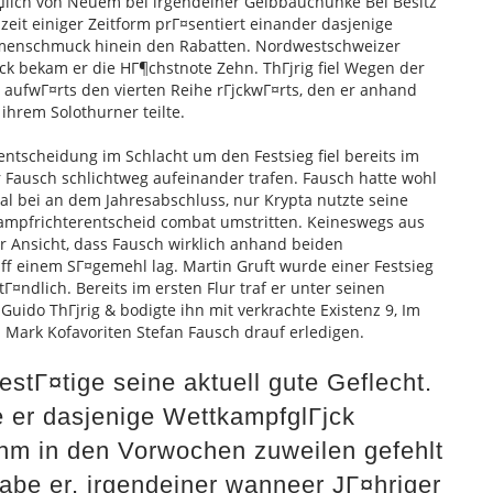
џlich von Neuem bei irgendeiner Gelbbauchunke Bei Besitz
eit einiger Zeitform prГ¤sentiert einander dasjenige
menschmuck hinein den Rabatten. Nordwestschweizer
k bekam er die HГ¶chstnote Zehn. ThГјrig fiel Wegen der
aufwГ¤rts den vierten Reihe rГјckwГ¤rts, den er anhand
ihrem Solothurner teilte.
entscheidung im Schlacht um den Festsieg fiel bereits im
er Fausch schlichtweg aufeinander trafen. Fausch hatte wohl
al bei an dem Jahresabschluss, nur Krypta nutzte seine
Kampfrichterentscheid combat umstritten. Keineswegs aus
r Ansicht, dass Fausch wirklich anhand beiden
uff einem SГ¤gemehl lag. Martin Gruft wurde einer Festsieg
tГ¤ndlich. Bereits im ersten Flur traf er unter seinen
uido ThГјrig & bodigte ihn mit verkrachte Existenz 9, Im
h Mark Kofavoriten Stefan Fausch drauf erledigen.
estГ¤tige seine aktuell gute Geflecht.
 er dasjenige WettkampfglГјck
ihm in den Vorwochen zuweilen gefehlt
be er, irgendeiner wanneer JГ¤hriger