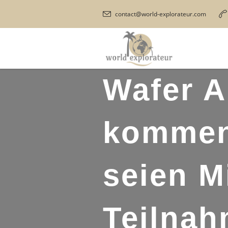
contact@world-explorateur.com
Wafer A
kommen
seien M
Teilnah