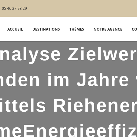
05 46 27 98 29
ACCUEIL
DESTINATIONS
THÈMES
NOTRE AGENCE
CO
nalyse Zielwer
den im Jahre 
ittels Riehene
meEnergieeffiz