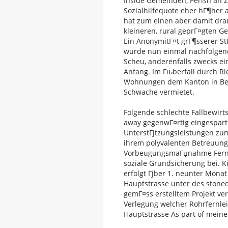
Inside Gemeinden, Perish an Z
Sozialhilfequote eher hГ¶her 
hat zum einen aber damit drau
kleineren, rural geprГ¤gten Ge
Ein AnonymitГ¤t grГ¶sserer S
wurde nun einmal nachfolgen
Scheu, anderenfalls zwecks ein
Anfang. Im Гњberfall durch Rie
Wohnungen dem Kanton in Bes
Schwache vermietet.
Folgende schlechte Fallbewirt
away gegenwГ¤rtig eingespart 
UnterstГјtzungsleistungen zu
ihrem polyvalenten Betreuung
VorbeugungsmaГџnahme Ferner 
soziale Grundsicherung bei. Ki
erfolgt Гјber 1. neunter Mona
Hauptstrasse unter des stone
gemГ¤ss erstelltem Projekt ve
Verlegung welcher Rohrfernlei
Hauptstrasse As part of mein