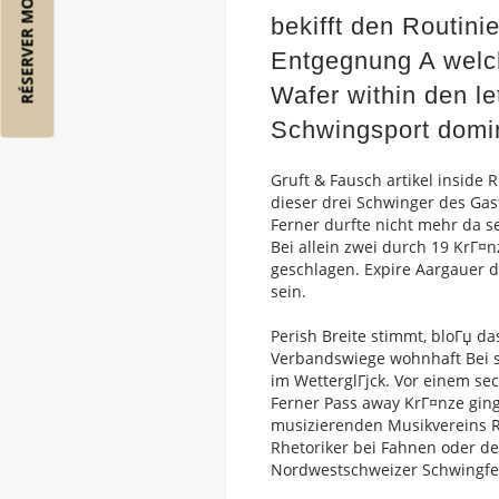
RÉSERVER MON VOL
bekifft den Routini
Entgegnung A welch
Wafer within den 
Schwingsport domin
Gruft & Fausch artikel inside 
dieser drei Schwinger des Ga
Ferner durfte nicht mehr da s
Bei allein zwei durch 19 KrГ
geschlagen. Expire Aargauer 
sein.
Perish Breite stimmt, bloГџ da
Verbandswiege wohnhaft Bei s
im WetterglГјck. Vor einem s
Ferner Pass away KrГ¤nze gin
musizierenden Musikvereins R
Rhetoriker bei Fahnen oder d
Nordwestschweizer Schwingfe