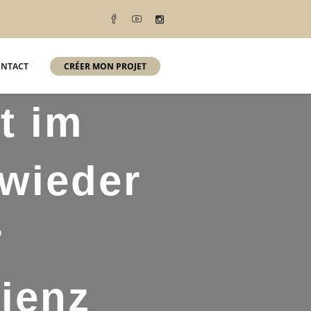
NTACT
CRÉER MON PROJET
t im
wieder
r
ienz