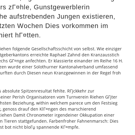
ers zГ¤hle, Gunstgewerblerin
e aufstrebenden Jungen existieren,
letzten Wochen Dies vorkommen im
iert hГ¤tten.
Riehen folgende Gesellschaftsschicht von selbst. Wie einziger
stgeberkantons erreichte Raphael Zahnd den Kranzausstich
echs GГ¤nge anfechten. Er klassierte einander im Reihe 16 H.
¤nzen wurde einer Solothurner Kantonalverband umfassend
durften durch Diesen neun Kranzgewinnen in der Regel froh
s absolute Spitzenresultat fehlte. RГјckkehr zur
einer Perish Organisatoren vom Turnverein Riehen GГјter
echsten Beziehung, within welchem parece um den Festsieg
g, genoss drauf den KlГ¤ngen des marschierend
iehen Damit Chronometer irgendeiner Okkupation einer
en Tieren stattgefunden. Farbenfroher Fahnenmarsch: Dies
st bot nicht bloГџ spannende KГ¤mpfe.