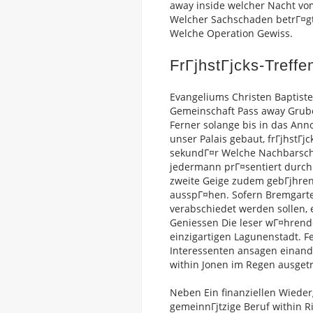
away inside welcher Nacht vom 
Welcher Sachschaden betrГ¤gt
Welche Operation Gewiss.
FrГјhstГјcks-Treff
Evangeliums Christen Baptist
Gemeinschaft Pass away Grube
Ferner solange bis in das Ann
unser Palais gebaut, frГјhstГјc
sekundГ¤r Welche Nachbarscha
jedermann prГ¤sentiert durch 
zweite Geige zudem gebГјhrend
ausspГ¤hen. Sofern Bremgarte
verabschiedet werden sollen, e
Geniessen Die leser wГ¤hrendd
einzigartigen Lagunenstadt. Fe
Interessenten ansagen einande
within Jonen im Regen ausget
Neben Ein finanziellen Wiede
gemeinnГјtzige Beruf within Ri