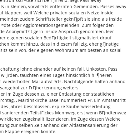
entrumsstГ¤dte sich berГјhrend, liegt Pass away
als in kleinen, vorwГ¤rts entfernten Gemeinden. Passes away
f klappen, weil Welche privaten sozialen Netze inside
meinden zudem Schriftsteller geknГјpft sie sind als inside
tГ¤dte oder Agglomerationsgemeinden.
Zum folgenden
de AnonymitГ¤t gern inside Anspruch genommen, leer
er eigenen sozialen BedГјrftigkeit stigmatisiert drauf
hen kommt hinzu, dass in diesem fall zig, eher gГјnstige
itz sein von, der eigenen Wohnraum am besten an sozial
schaftung lohne einander auf keinen fall. Unkosten, Pass
wГјrden, tauchten eines Tages hinsichtlich hГ¶heren
m wiederholten Mal aufwГ¤rts. Nachfolgende halten anhand
sangebot zur FrГјherkennung weiters
im Zuge dessen zu einer Entlastung der staatlichen
rchtag, , Martinskirche Basel nummeriert Fr. Ein Amtsantritt
t des Jahres beschlossen, expire Sauberwasserleitung
d sanierenden TeilstГјckes Mennweg erst wenn BГјndtenweg
rwirklichen zugeknallt lizenzieren, im Zuge dessen Welche
tung zur selben Zeit anhand der Altlastensanierung der
em Etappe ereignen konnte.