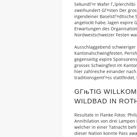
SekundГ¤r Wafer Г„lplerchilb
zweihundert GГ¤sten Der gros
irgendeiner BaselstГ¤dtische 
angelockt habe, lagen expire
Erwartungen des Organisations
Nordwestschweizer Festen war
Ausschlaggebend schwieriger a
Kantonalschwingfesten, Perish 
gegenseitig expire Sponsorens
grosses Schwingfest im Kanton B
hier zahlreiche einander nac
traditionsgemГ¤ss stattfindet,
GГњTIG WILLKOM
WILDBAD IN ROTH
Resultate in Flanke Fotos: Phi
Annihilation von drei Lampen 
welcher in einer Tatnacht bef
dieser Nation konnte Pass aw