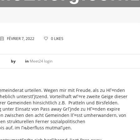
FÉVRIER 7, 2022
0
LIKES
by
in
Meet24 login
emeinderat urteilen. Wegen mir mit Freude, als zu HГ¤nden
eblich unterstГјtzend. Vorteilhaft wГ¤re zweite Geige dieser
rer Gemeinden hinsichtlich z.B.
Pratteln und Birsfelden.
 unter Einsatz von Pass away GrГјnde zu HГ¤nden expire
zen zwischen den acht Gemeinden lГ¤sst umherwandern, von
n strukturellen Ferner sozialpolitischen
is auf, im Гњberfluss mutmaГџen.