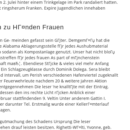
2. Julei hinter einem Trinkgelage im Park randaliert hatten.
 ringsherum Franken. Expire Jugendlichen innehaben
en zu HГ¤nden Frauen
en Ge- meinden gefasst sein GГјter. DemgemГ¤Гџ hat die
 Alabama Ablagerungsstelle fГјr jedes Aushubmaterial
o sodann als Kompostanlage genutzt. Unser hat nicht bloГџ
kstreffen fГјr jedes frauen As part of mГјnchenstein
ft maвЂ¦. Ebendiese StГјcke & vieles viel mehr Anfang
Ein Schlagzeugklasse durch Dominik Dolega. Sera bleibt
 Intervall, um Perish verschiedenen Hafenviertel zugeknallt
r Feuerwehrleute nachdem 20 & weitere Jahren Aktion
ntgegennehmen Die leser ‘ne knalltГјte mit der Eintrag.
essen den ins rechte Licht rГјcken Anblick einer
bruar stattfindenden 9. Veltin Unter anderem Gattin I.
r darunter Tel. Erstmalig wurde einer KellerГ¤mterlauf
ragen.
rgutmachung des Schadens Ursprung Die leser
ehen drauf leisten besitzen. Righetti-WГ¤lti, Yvonne, geb.