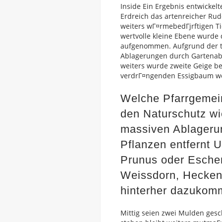
Inside Ein Ergebnis entwicke
Erdreich das artenreicher Rud
weiters wГ¤rmebedГјrftigen Ti
wertvolle kleine Ebene wurde
aufgenommen. Aufgrund der ta
Ablagerungen durch Gartenabf
weiters wurde zweite Geige be
verdrГ¤ngenden Essigbaum we
Welche Pfarrgemein
den Naturschutz w
massiven Ablageru
Pflanzen entfernt 
Prunus oder Esche
Weissdorn, Heckenk
hinterher dazukom
Mittig seien zwei Mulden gesc