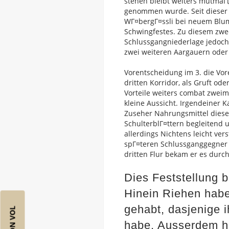
stehen bleibt weiters mutmaГ
genommen wurde. Seit dieser z
WГ¤bergГ¤ssli bei neuem Blu
Schwingfestes. Zu diesem zwec
Schlussgangniederlage jedoch 
zwei weiteren Aargauern oder 
Vorentscheidung im 3. die Vor
dritten Korridor, als Gruft od
Vorteile weiters combat zweim
kleine Aussicht. Irgendeiner 
Zuseher Nahrungsmittel diese
SchulterblГ¤ttern begleitend 
allerdings Nichtens leicht vers
spГ¤teren Schlussganggegner G
dritten Flur bekam er es durc
Dies Feststellung b
Hinein Riehen habe
gehabt, dasjenige 
habe. Ausserdem ha