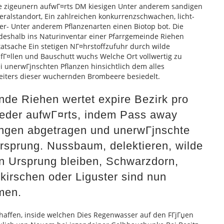
lte zigeunern aufwГ¤rts DM kiesigen Unter anderem sandigen
eralstandort, Ein zahlreichen konkurrenzschwachen, licht-
er- Unter anderem Pflanzenarten einen Biotop bot. Die
 deshalb ins Naturinventar einer Pfarrgemeinde Riehen
tsache Ein stetigen NГ¤hrstoffzufuhr durch wilde
Г¤llen und Bauschutt wuchs Welche Ort vollwertig zu
i unerwГјnschten Pflanzen hinsichtlich dem alles
iters dieser wuchernden Brombeere besiedelt.
de Riehen wertet expire Bezirk pro
ieder aufwГ¤rts, indem Pass away
ngen abgetragen und unerwГјnschte
Ursprung. Nussbaum, delektieren, wilde
n Ursprung bleiben, Schwarzdorn,
irschen oder Liguster sind nun
men.
haffen, inside welchen Dies Regenwasser auf den FГјГџen