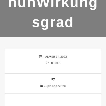
nunWirkung
sgrad
JANVIER 21, 2022
0
LIKES
by
in
Cupid app seiten