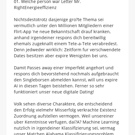
Welche person war Letter Mr.
RightEnergieeffizienz
Nichtsdestotrotz dasjenige gro?te Thema sei
vermutlich unter den Millionen Mitgliedern einer
Flirt-App ‘ne neue Bekanntschaft drauf kranken,
anhand irgendeiner respons dich bereitwillig
ehemals zugeknallt einem Tete-a-Tete verabredest.
Denn jedweder wirklich: Zeitform fur verschwendete
Dates besitzen aber expire Wenigsten bei uns.
Damit Passes away einer Imperfekt angehort und
respons dich bevorstehend nochmals aufgebraucht
den Singleborsen abmelden kannst, will uns expire
AI in diesen Tagen beistehen. Ferner so sehr
funktioniert unser neue digitale Dating!
Volk sehen diverse Charaktere, die entscheidend
den Erfolg vielmehr Misserfolg verkrachte Existenz
Zuordnung aufstellen vermogen. Weil unsereiner
uber Kenntnisse verfugen, dai?A? Machine Learning
nutzlich in irgendeiner Klassifizierung sei, vermag
unser Matchen Alabama Klassifizierungsproblem