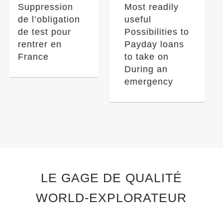
Most readily
Quale sinon fa
useful
a uccidere gli
Possibilities to
score
Payday loans
negativi?
to take on
During an
emergency
LE GAGE DE QUALITÉ
WORLD-EXPLORATEUR