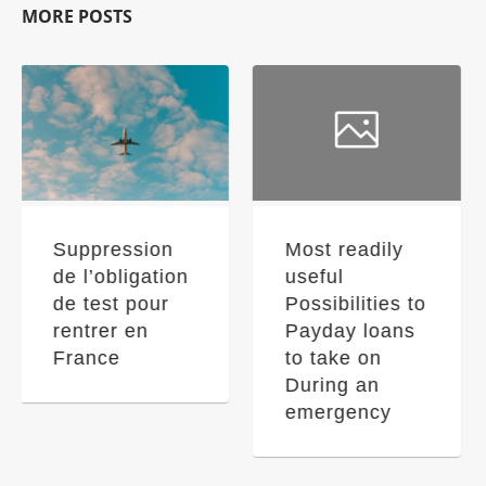
MORE POSTS
Most readily
Quale sinon fa
useful
a uccidere gli
Possibilities to
score
Payday loans
negativi?
to take on
During an
emergency